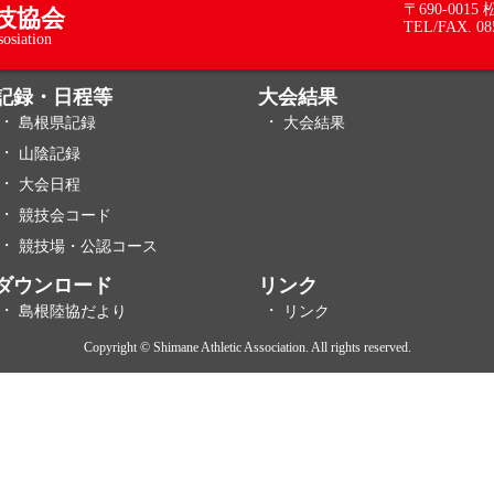
〒690-001
技協会
TEL/FAX. 08
sosiation
記録・日程等
大会結果
島根県記録
大会結果
山陰記録
大会日程
競技会コード
競技場・公認コース
ダウンロード
リンク
島根陸協だより
リンク
Copyright © Shimane Athletic Association. All rights reserved.