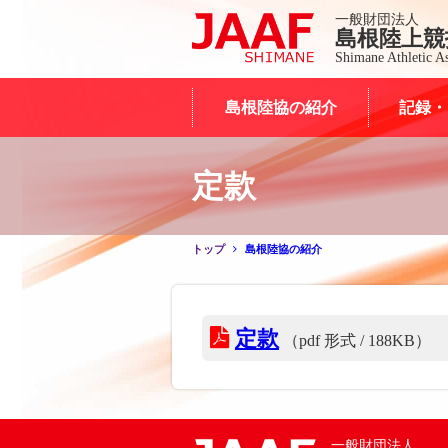
一般財団法人
島根陸上競
Shimane Athletic As
島根陸協の紹介
記録・
定款
トップ
島根陸協の紹介
定款
（pdf 形式 / 188KB）
一般財団法人