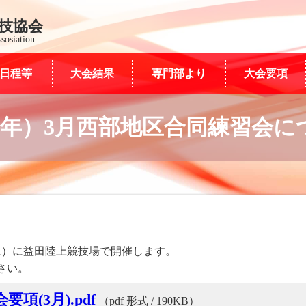
技協会
sosiation
日程等
大会結果
専門部より
大会要項
8年）3月西部地区合同練習会に
土）に益田陸上競技場で開催します。
さい。
項(3月).pdf
（pdf 形式 / 190KB）