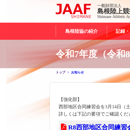
一般財団法人
島根陸上競
Shimane Athletic As
島根陸協の紹介
記録・
令和7年度（令和
トップ
お知らせ
【強化部】
西部地区合同練習会を3月14日（
詳しくは下記の要項でご確認くだ
R8西部地区合同練習会要