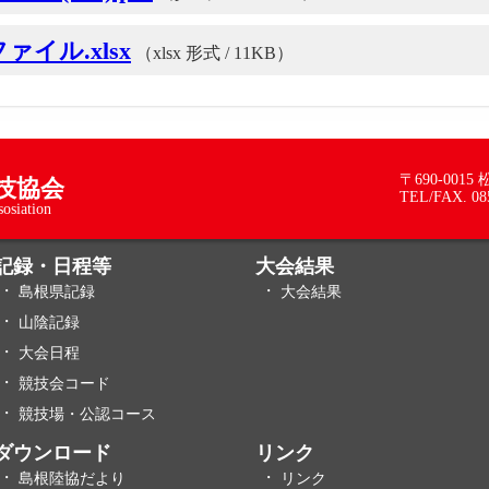
イル.xlsx
（xlsx 形式 / 11KB）
〒690-001
技協会
TEL/FAX. 08
sosiation
記録・日程等
大会結果
島根県記録
大会結果
山陰記録
大会日程
競技会コード
競技場・公認コース
ダウンロード
リンク
島根陸協だより
リンク