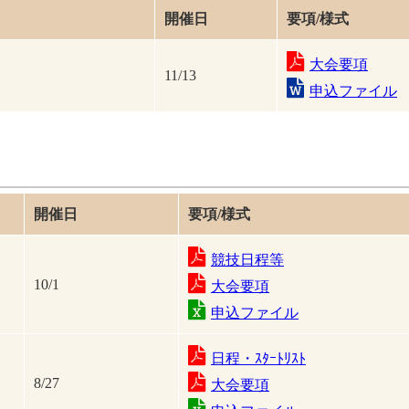
開催日
要項/様式
大会要項
11/13
申込ファイル
開催日
要項/様式
競技日程等
10/1
大会要項
申込ファイル
日程・ｽﾀｰﾄﾘｽﾄ
8/27
大会要項