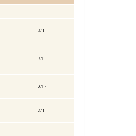
3/8
3/1
2/17
2/8