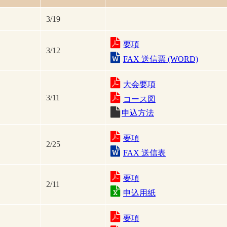
3/19
要項
3/12
FAX 送信票 (WORD)
大会要項
3/11
コース図
申込方法
要項
2/25
FAX 送信表
要項
2/11
申込用紙
要項