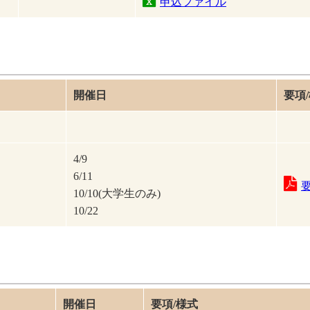
申込ファイル
開催日
要項
4/9
6/11
10/10(大学生のみ)
10/22
開催日
要項/様式