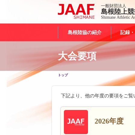
一般財団法人
島根陸上競
Shimane Athletic As
島根陸協の紹介
記録・
大会要項
トップ
下記より、他の年度の要項をご覧
2026年度