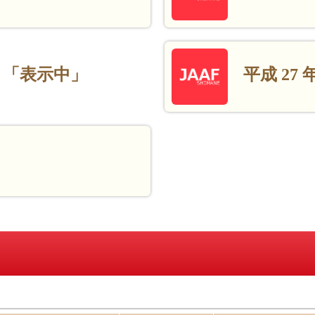
度 「表示中」
平成 27 