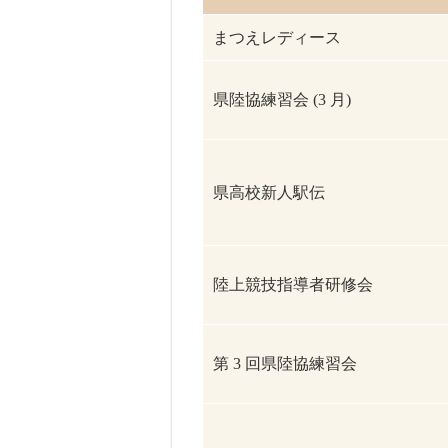
まつえレディース
県陸協練習会 (3 月)
県高校新人駅伝
陸上競技指導者研修会
第 3 回県陸協練習会