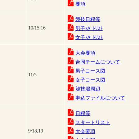
要項
競技日程等
10/15,16
男子ｽﾀｰﾄﾘｽﾄ
女子ｽﾀｰﾄﾘｽﾄ
大会要項
合同チームについて
男子コース図
11/5
女子コース図
競技場周辺
申込ファイルについて
日程等
スタートリスト
9/18,19
大会要項