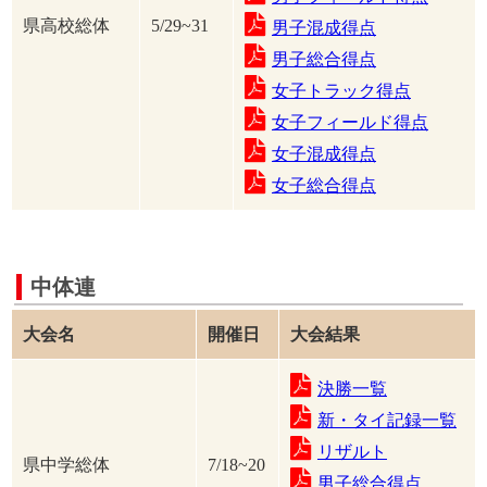
県高校総体
5/29~31
男子混成得点
男子総合得点
女子トラック得点
女子フィールド得点
女子混成得点
女子総合得点
中体連
大会名
開催日
大会結果
決勝一覧
新・タイ記録一覧
リザルト
県中学総体
7/18~20
男子総合得点