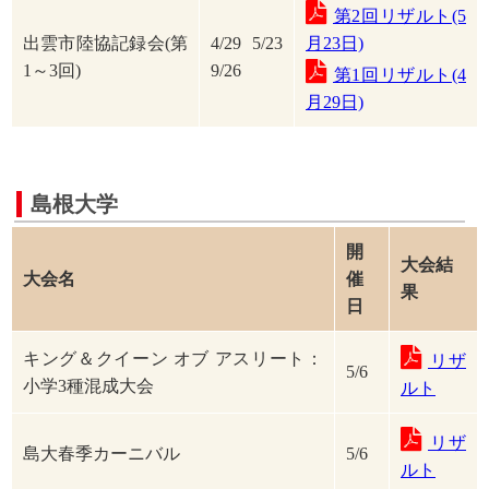
第2回リザルト(5
出雲市陸協記録会(第
4/29 5/23
月23日)
1～3回)
9/26
第1回リザルト(4
月29日)
島根大学
開
大会結
大会名
催
果
日
キング＆クイーン オブ アスリート：
リザ
5/6
小学3種混成大会
ルト
リザ
島大春季カーニバル
5/6
ルト