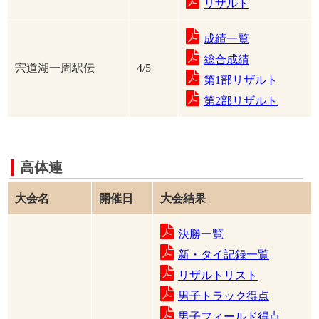
リザルト
成績一覧
総合成績
宍道湖一周駅伝
4/5
第1部リザルト
第2部リザルト
高体連
大会名
開催日
大会結果
決勝一覧
新・タイ記録一覧
リザルトリスト
男子トラック得点
男子フィールド得点