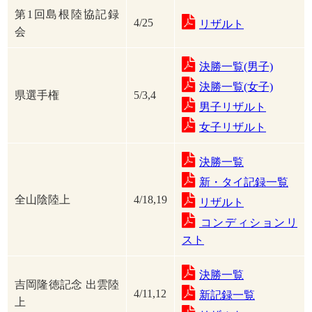
第1回島根陸協記録
4/25
リザルト
会
決勝一覧(男子)
決勝一覧(女子)
県選手権
5/3,4
男子リザルト
女子リザルト
決勝一覧
新・タイ記録一覧
全山陰陸上
4/18,19
リザルト
コンディションリ
スト
決勝一覧
吉岡隆徳記念 出雲陸
4/11,12
新記録一覧
上