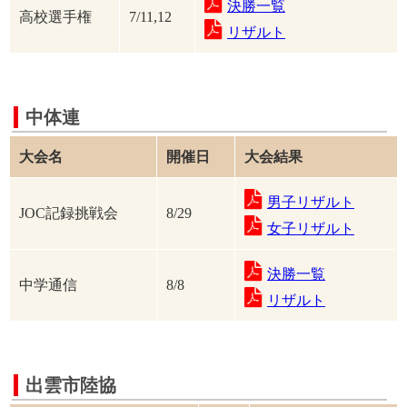
決勝一覧
高校選手権
7/11,12
リザルト
中体連
大会名
開催日
大会結果
男子リザルト
JOC記録挑戦会
8/29
女子リザルト
決勝一覧
中学通信
8/8
リザルト
出雲市陸協