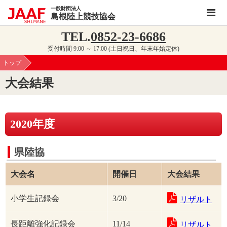
一般財団法人
島根陸上競技協会
TEL.
0852-23-6686
受付時間 9:00 ～ 17:00 (土日祝日、年末年始定休)
トップ
大会結果
2020年度
県陸協
大会名
開催日
大会結果
小学生記録会
3/20
リザルト
長距離強化記録会
11/14
リザルト